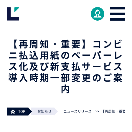
【再周知・重要】コンビ
ニ払込用紙のペーパーレ
ス化及び新支払サービス
導入時期一部変更のご案
内
TOP
>
お知らせ
>
ニュースリリース
>
【再周知・重要】