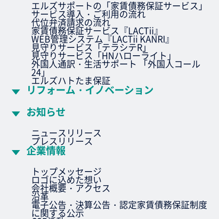
エルズサポートの「家賃債務保証サービス」
サービス導入・ご利用の流れ
代位弁済請求の流れ
家賃債務保証サービス『LACTii』
WEB管理システム『LACTii KANRI』
見守りサービス「テラシテR」
見守りサービス「HNハローライト」
外国人通訳・生活サポート 「外国人コール
24」
エルズハトたま保証
リフォーム・イノベーション
お知らせ
ニュースリリース
プレスリリース
企業情報
トップメッセージ
ロゴに込めた想い
会社概要・アクセス
沿革
電子公告・決算公告・認定家賃債務保証制度
に関する公示