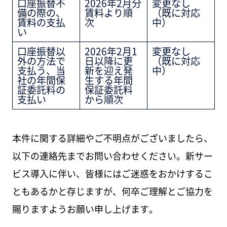
口座振替不
2026年2月分
変更なし
備の際の、
賃料より順
（既に対応
賃料の支払
次
中）
い
口座振替以
2026年2月1
変更なし
外の方法で
日以降に更
（既に対応
支払う、当
新を迎え発
中）
社の年間保
生する年間
証委託料の
保証委託料
支払い
から順次
本件に関する詳細やご不明点がございましたら、
以下の連絡先までお問い合わせください。新サー
ビス導入に伴い、皆様にはご迷惑をおかけするこ
ともあるかと存じますが、何卒ご理解とご協力を
賜りますようお願い申し上げます。