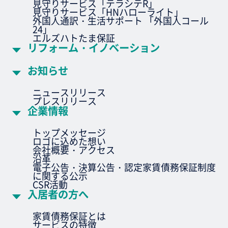
見守りサービス「テラシテR」
見守りサービス「HNハローライト」
外国人通訳・生活サポート 「外国人コール
24」
エルズハトたま保証
リフォーム・イノベーション
お知らせ
ニュースリリース
プレスリリース
企業情報
トップメッセージ
ロゴに込めた想い
会社概要・アクセス
沿革
電子公告・決算公告・認定家賃債務保証制度
に関する公示
CSR活動
入居者の方へ
家賃債務保証とは
サービスの特徴