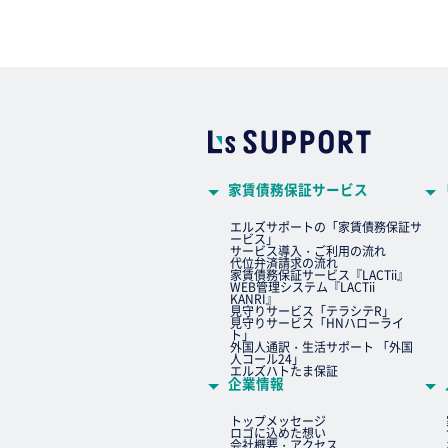
家賃債務保証サービス
エルズサポートの「家賃債務保証サ
ービス」
サービス導入・ご利用の流れ
代位弁済請求の流れ
家賃債務保証サービス『LACTii』
WEB管理システム『LACTii
KANRI』
見守りサービス「テラシテR」
見守りサービス「HNハローライ
ト」
外国人通訳・生活サポート 「外国
人コール24」
エルズハトたま保証
企業情報
トップメッセージ
ロゴに込めた想い
会社概要・アクセス