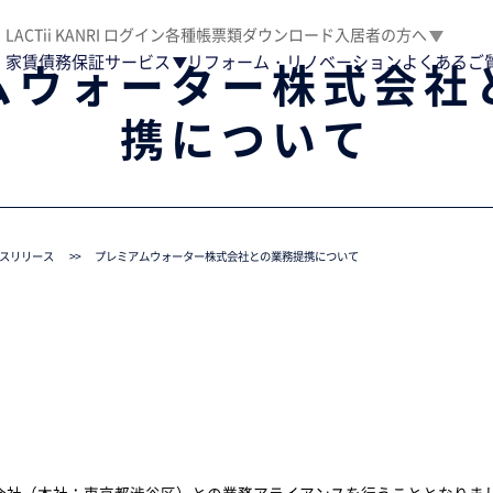
LACTii KANRI ログイン
各種帳票類ダウンロード
入居者の方へ
家賃債務保証サービス
リフォーム・リノベーション
よくあるご
ムウォーター株式会社
携について
スリリース
>
プレミアムウォーター株式会社との業務提携について
会社（本社：東京都渋谷区）との業務アライアンスを行うこととなりま